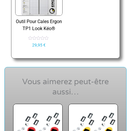
Outil Pour Cales Ergon
TP1 Look Kéo®
N
29,95
€
o
t
e
0
s
u
r
5
Vous aimerez peut-être
aussi…