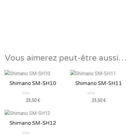
Ergon TP1 Look
Kéo®
Note
29,95
€
0
sur
5
Vous aimerez peut-être aussi…
Shimano SM-SH10
Shimano SM-SH11
Note
Note
23,50
€
23,50
€
0
0
sur
sur
5
5
Shimano SM-SH12