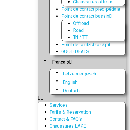
Chaussures offroad
Point de contact pied-pédale
Point de contact bassin
Offroad
Road
Tri / TT
Point de contact cockpit
GOOD DEALS
Français
Lëtzebuergesch
English
Deutsch
Services
Tarifs & Réservation
Contact & FAQ’s
Chaussures LAKE