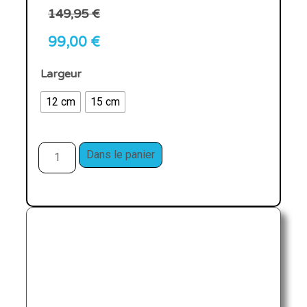
149,95
€
99,00
€
Largeur
12 cm
15 cm
Dans le panier
↓ 27%
SQlab 612 Ergowave R S-Tube