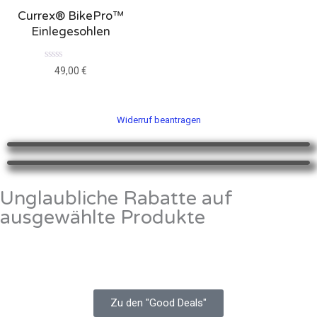
Currex® BikePro™
Einlegesohlen
B
49,00
€
e
w
e
r
t
Widerruf beantragen
e
t
m
i
t
0
v
o
Unglaubliche Rabatte auf
n
5
ausgewählte Produkte
Zu den "Good Deals"