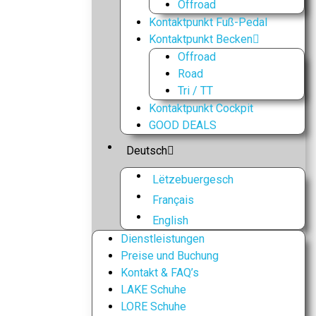
Offroad
Kontaktpunkt Fuß-Pedal
Kontaktpunkt Becken
Offroad
Road
Tri / TT
Kontaktpunkt Cockpit
GOOD DEALS
Deutsch
Lëtzebuergesch
Français
English
Dienstleistungen
Preise und Buchung
Kontakt & FAQ’s
LAKE Schuhe
LORE Schuhe