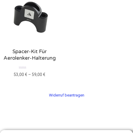
Spacer-Kit Für
Aerolenker-Halterung
B
53,00
€
–
59,00
€
e
w
e
r
t
Widerruf beantragen
e
t
m
i
t
0
v
o
n
5