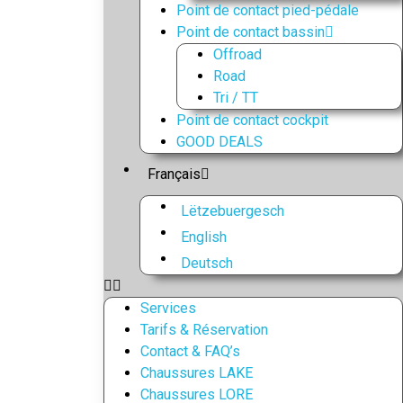
Point de contact pied-pédale
Point de contact bassin
Offroad
Road
Tri / TT
Point de contact cockpit
GOOD DEALS
Français
Lëtzebuergesch
English
Deutsch
Services
Tarifs & Réservation
Contact & FAQ’s
Chaussures LAKE
Chaussures LORE