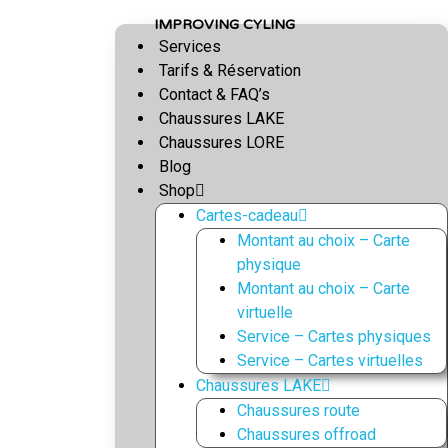
S
IMPROVING CYLING
k
Services
i
Tarifs & Réservation
p
Contact & FAQ’s
t
Chaussures LAKE
o
Chaussures LORE
c
Blog
o
Shop
n
Cartes-cadeau
t
Montant au choix – Carte
e
physique
n
Montant au choix – Carte
t
virtuelle
Service – Cartes physiques
Service – Cartes virtuelles
Chaussures LAKE
Chaussures route
Chaussures offroad