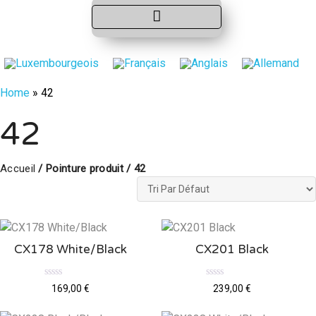
Home
»
42
42
Accueil
/ Pointure produit / 42
CX178 White/Black
CX201 Black
N
N
169,00
€
239,00
€
o
o
t
t
e
e