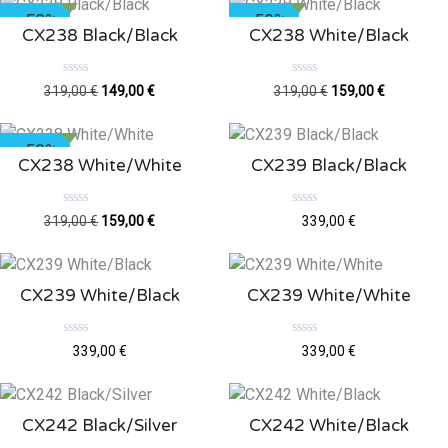
0
0
↓ 53%
↓ 50%
s
s
CX238 Black/Black
CX238 White/Black
u
u
r
r
5
5
N
N
319,00
€
149,00
€
319,00
€
159,00
€
o
o
t
t
e
e
0
0
↓ 50%
s
s
CX238 White/White
CX239 Black/Black
u
u
r
r
5
5
N
N
319,00
€
159,00
€
339,00
€
o
o
t
t
e
e
0
0
s
s
CX239 White/Black
CX239 White/White
u
u
r
r
5
5
N
N
339,00
€
339,00
€
o
o
t
t
e
e
0
0
s
s
CX242 Black/Silver
CX242 White/Black
u
u
r
r