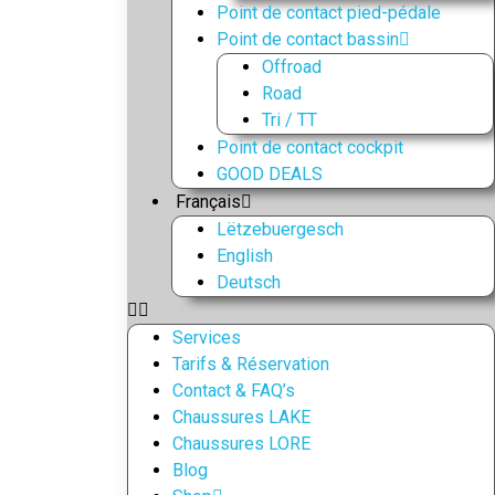
Point de contact pied-pédale
Point de contact bassin
Offroad
Road
Tri / TT
Point de contact cockpit
GOOD DEALS
Français
Lëtzebuergesch
English
Deutsch
Services
Tarifs & Réservation
Contact & FAQ’s
Chaussures LAKE
Chaussures LORE
Blog