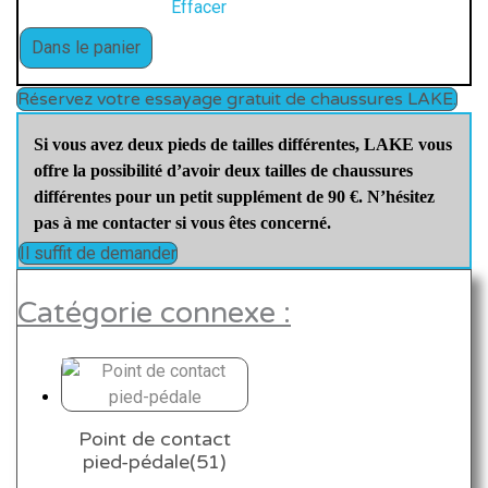
Effacer
q
Dans le panier
u
a
Réservez votre essayage gratuit de chaussures LAKE.
n
t
Si vous avez deux pieds de tailles différentes, LAKE vous
i
offre la possibilité d’avoir deux tailles de chaussures
t
différentes pour un petit supplément de 90 €. N’hésitez
é
pas à me contacter si vous êtes concerné.
d
Il suffit de demander
e
C
Catégorie connexe :
X
2
4
2
B
Point de contact
l
pied-pédale(51)
a