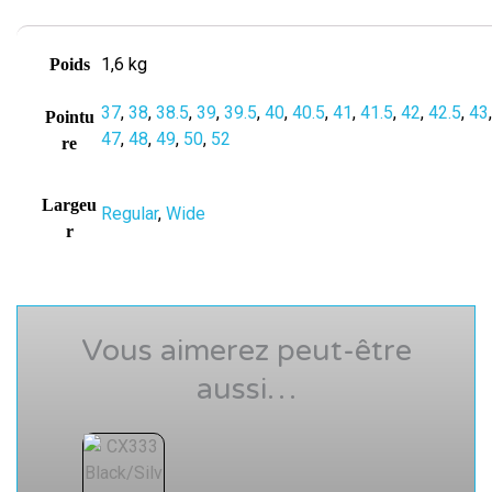
1,6 kg
Poids
37
,
38
,
38.5
,
39
,
39.5
,
40
,
40.5
,
41
,
41.5
,
42
,
42.5
,
43
Pointu
47
,
48
,
49
,
50
,
52
re
Largeu
Regular
,
Wide
r
Vous aimerez peut-être
aussi…