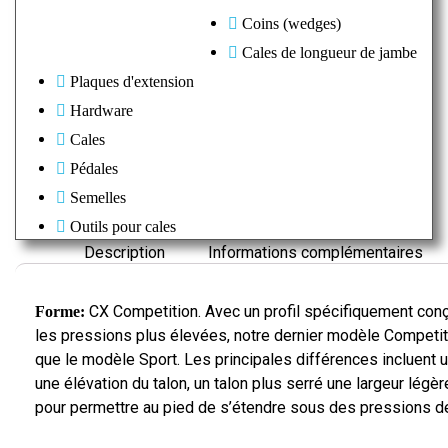
c
Coins (wedges)
k
Cales de longueur de jambe
/
Plaques d'extension
S
Hardware
i
l
Cales
v
Pédales
e
Semelles
r
Outils pour cales
Description
Informations complémentaires
CX Competition. Avec un profil spécifiquement con
Forme:
les pressions plus élevées, notre dernier modèle Competiti
que le modèle Sport. Les principales différences incluent u
une élévation du talon, un talon plus serré une largeur légè
pour permettre au pied de s’étendre sous des pressions d