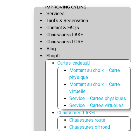
S
IMPROVING CYLING
k
Services
i
Tarifs & Réservation
p
Contact & FAQ’s
t
Chaussures LAKE
o
Chaussures LORE
c
Blog
o
Shop
n
Cartes-cadeau
t
Montant au choix – Carte
e
physique
n
Montant au choix – Carte
t
virtuelle
Service – Cartes physiques
Service – Cartes virtuelles
Chaussures LAKE
Chaussures route
Chaussures offroad