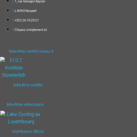
1, rue Georges Kayser
i
e
L-8390 Nospelt
u
+352 26 10 20 21
r
Cliquez simplement ici
s
v
a
Bike-fitter certifié niveau 4
r
i
a
t
i
Bike-fitter certifié
o
n
Bike-fitter sélectionné
s
.
L
e
Distributeur officiel
s