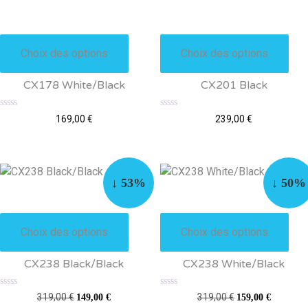
C
C
e
e
Choix des options
Choix des options
p
p
r
r
CX178 White/Black
CX201 Black
o
o
d
d
N
N
169,00
€
239,00
€
o
o
u
u
t
t
e
e
i
i
0
0
s
s
t
t
u
u
a
a
r
r
↓ 53%
↓ 50%
5
5
p
p
C
C
l
l
e
e
u
u
Choix des options
Choix des options
p
p
s
s
r
r
i
i
CX238 Black/Black
CX238 White/Black
o
o
e
e
d
d
u
u
N
N
L
L
L
L
319,00
€
319,00
€
149,00
€
159,00
€
o
o