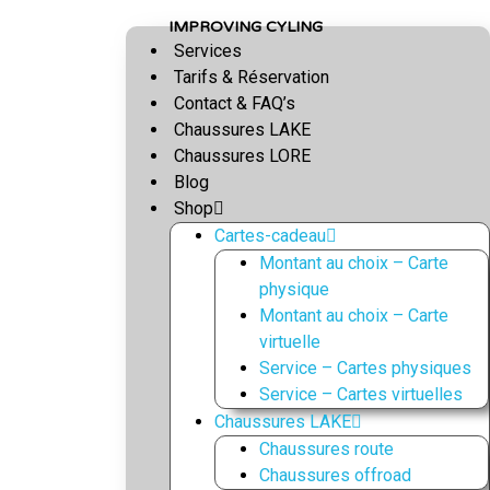
S
IMPROVING CYLING
k
Services
i
Tarifs & Réservation
p
Contact & FAQ’s
t
Chaussures LAKE
o
Chaussures LORE
c
Blog
o
Shop
n
Cartes-cadeau
t
Montant au choix – Carte
e
physique
n
Montant au choix – Carte
t
virtuelle
Service – Cartes physiques
Service – Cartes virtuelles
Chaussures LAKE
Chaussures route
Chaussures offroad