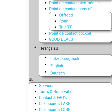
Point de contact pied-pédale
Point de contact bassin
Offroad
Road
Tri / TT
Point de contact cockpit
GOOD DEALS
Français
Lëtzebuergesch
English
Deutsch
Services
Tarifs & Réservation
Contact & FAQ’s
Chaussures LAKE
Chaussures LORE