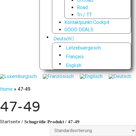
Offroad
Road
Tri / TT
Kontaktpunkt Cockpit
GOOD DEALS
Deutsch
Lëtzebuergesch
Français
English
Home
»
47-49
47-49
Startseite
/ Schugröße Produkt / 47-49