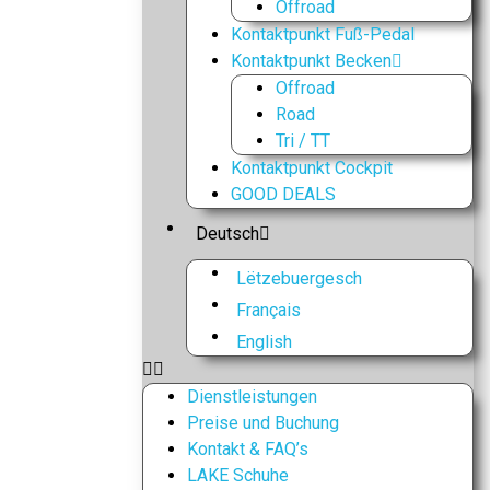
Offroad
Kontaktpunkt Fuß-Pedal
Kontaktpunkt Becken
Offroad
Road
Tri / TT
Kontaktpunkt Cockpit
GOOD DEALS
Deutsch
Lëtzebuergesch
Français
English
Dienstleistungen
Preise und Buchung
Kontakt & FAQ’s
LAKE Schuhe