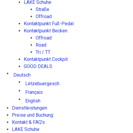
LAKE Schuhe
k
P
P
Straße
ö
r
r
Offroad
n
o
o
Kontaktpunkt Fuß-Pedal
n
d
d
Kontaktpunkt Becken
e
u
u
Offroad
n
k
k
Road
a
t
t
Tri / TT
u
s
s
Kontaktpunkt Cockpit
f
e
e
GOOD DEALS
d
i
i
Deutsch
e
t
t
r
e
e
Lëtzebuergesch
P
g
g
Français
r
e
e
English
o
w
w
Dienstleistungen
d
ä
ä
Preise und Buchung
u
h
h
Kontakt & FAQ’s
k
l
l
LAKE Schuhe
t