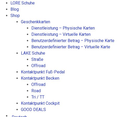
t
t
LORE Schuhe
s
w
w
Blog
e
e
e
Shop
i
r
r
Geschenkkarten
t
d
d
Dienstleistung – Physische Karten
e
e
e
Dienstleistung – Virtuelle Karten
g
n
n
Benutzerdefinierter Betrag – Physische Karte
e
Benutzerdefinierter Betrag – Virtuelle Karte
w
LAKE Schuhe
ä
Straße
h
Offroad
l
Kontaktpunkt Fuß-Pedal
t
Kontaktpunkt Becken
w
Offroad
e
Road
r
Tri / TT
d
Kontaktpunkt Cockpit
e
GOOD DEALS
n