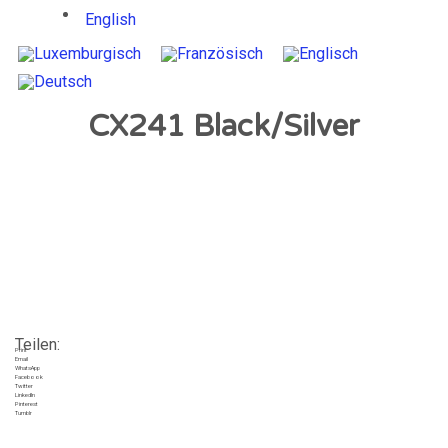
English
CX241 Black/Silver
Teilen:
Print
Email
WhatsApp
Facebook
Twitter
LinkedIn
Pinterest
Tumblr