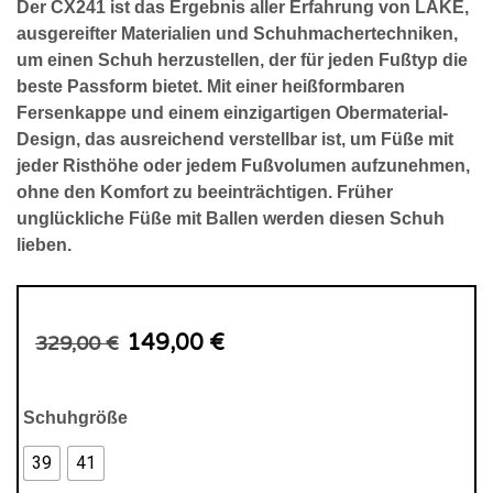
Der CX241 ist das Ergebnis aller Erfahrung von LAKE,
ausgereifter Materialien und Schuhmachertechniken,
um einen Schuh herzustellen, der für jeden Fußtyp die
beste Passform bietet. Mit einer heißformbaren
Fersenkappe und einem einzigartigen Obermaterial-
Design, das ausreichend verstellbar ist, um Füße mit
jeder Risthöhe oder jedem Fußvolumen aufzunehmen,
ohne den Komfort zu beeinträchtigen. Früher
unglückliche Füße mit Ballen werden diesen Schuh
lieben.
U
A
149,00
€
329,00
€
r
k
s
t
Schuhgröße
p
u
39
41