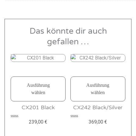
Das könnte dir auch
gefallen …
Ausführung
Ausführung
wählen
wählen
D
D
CX201 Black
CX242 Black/Silver
i
i
e
e
239,00
€
369,00
€
B
B
s
s
e
e
w
w
e
e
e
e