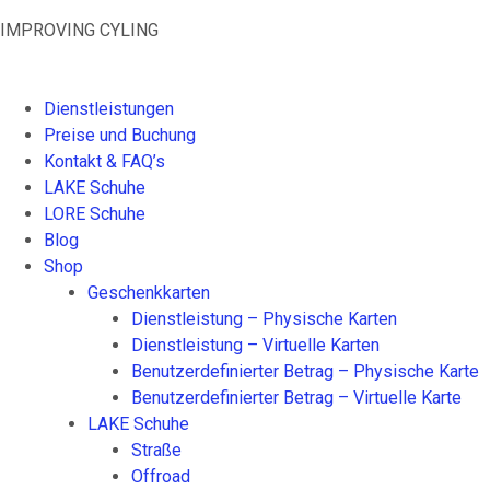
S
IMPROVING CYLING
k
i
p
Dienstleistungen
t
Preise und Buchung
o
Kontakt & FAQ’s
c
LAKE Schuhe
o
LORE Schuhe
n
Blog
t
Shop
e
Geschenkkarten
n
Dienstleistung – Physische Karten
t
Dienstleistung – Virtuelle Karten
Benutzerdefinierter Betrag – Physische Karte
Benutzerdefinierter Betrag – Virtuelle Karte
LAKE Schuhe
Straße
Offroad