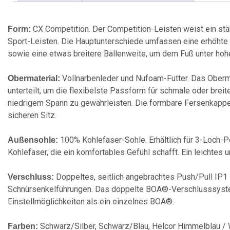
0
CX Competition. Der Competition-Leisten weist ein stä
Form:
€
Sport-Leisten. Die Hauptunterschiede umfassen eine erhöht
sowie eine etwas breitere Ballenweite, um dem Fuß unter h
Vollnarbenleder und Nufoam-Futter. Das Oberma
Obermaterial:
unterteilt, um die flexibelste Passform für schmale oder bre
niedrigem Spann zu gewährleisten. Die formbare Fersenkappe 
sicheren Sitz.
100% Kohlefaser-Sohle. Erhältlich für 3-Loch-P
Außensohle:
Kohlefaser, die ein komfortables Gefühl schafft. Ein leichtes 
Doppeltes, seitlich angebrachtes Push/Pull IP
Verschluss:
Schnürsenkelführungen. Das doppelte BOA®-Verschlusssyste
Einstellmöglichkeiten als ein einzelnes BOA®.
Schwarz/Silber, Schwarz/Blau, Helcor Himmelblau / 
Farben: