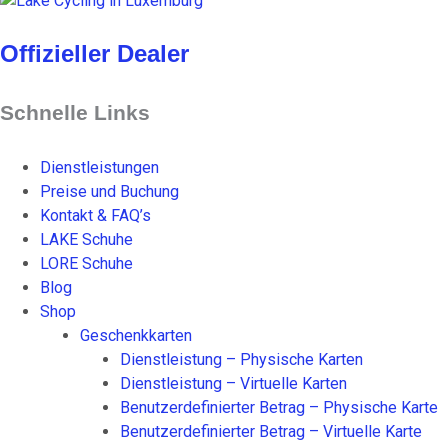
n
p
p
t
t
t
Offizieller Dealer
e
i
i
n
o
o
a
n
n
Schnelle Links
u
e
e
f
n
n
Dienstleistungen
.
k
k
Preise und Buchung
D
ö
ö
Kontakt & FAQ’s
i
n
n
LAKE Schuhe
e
n
n
LORE Schuhe
O
e
e
Blog
p
n
n
Shop
t
a
a
Geschenkkarten
i
u
u
Dienstleistung – Physische Karten
o
f
f
Dienstleistung – Virtuelle Karten
n
d
d
Benutzerdefinierter Betrag – Physische Karte
e
e
e
Benutzerdefinierter Betrag – Virtuelle Karte
n
r
r