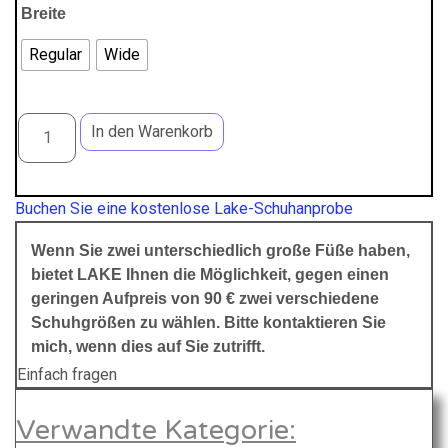
r
e
Breite
ü
l
Regular
Wide
n
l
g
e
C
In den Warenkorb
X
l
r
2
i
P
4
Buchen Sie eine kostenlose Lake-Schuhanprobe
1
c
r
B
Wenn Sie zwei unterschiedlich große Füße haben,
h
e
l
bietet LAKE Ihnen die Möglichkeit, gegen einen
a
e
i
geringen Aufpreis von 90 € zwei verschiedene
c
Schuhgrößen zu wählen. Bitte kontaktieren Sie
r
s
k
mich, wenn dies auf Sie zutrifft.
/
P
i
Einfach fragen
S
r
s
i
Verwandte Kategorie:
l