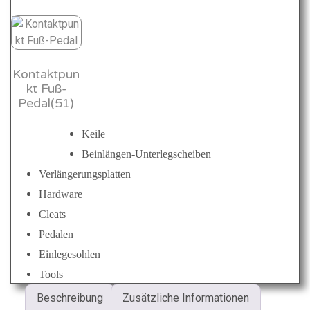
e
t
v
e
i
:
r
s
1
M
Kontaktpun
e
w
4
kt Fuß-
n
a
9
Pedal(51)
g
e
r
,
Keile
:
0
Beinlängen-Unterlegscheiben
Verlängerungsplatten
3
0
Hardware
2
Cleats
9
€
Pedalen
Einlegesohlen
,
.
Tools
0
Beschreibung
Zusätzliche Informationen