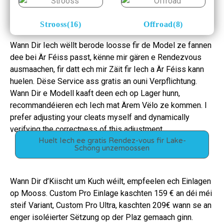
Strooss(16)
Offroad(8)
Wann Dir Iech wëllt berode loosse fir de Model ze fannen
dee bei Är Féiss passt, kënne mir gären e Rendezvous
ausmaachen, fir datt ech mir Zäit fir Iech a Är Féiss kann
huelen. Dëse Service ass gratis an ouni Verpflichtung.
Wann Dir e Modell kaaft deen ech op Lager hunn,
recommandéieren ech Iech mat Ärem Vëlo ze kommen. I
prefer adjusting your cleats myself and dynamically
verifying the correctness of this adjustment.
Huelt Iech ee gratis Rendez-vous fir Lake-
Schong unzemoossen
Wann Dir d’Kiischt um Kuch wéilt, empfeelen ech Einlagen
op Mooss. Custom Pro Einlage kaschten 159 € an déi méi
steif Variant, Custom Pro Ultra, kaschten 209€ wann se an
enger isoléierter Sëtzung op der Plaz gemaach ginn.