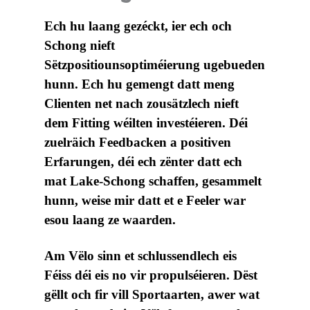
Ech hu laang gezéckt, ier ech och
Schong nieft
Sëtzpositiounsoptiméierung ugebueden
hunn. Ech hu gemengt datt meng
Clienten net nach zousätzlech nieft
dem Fitting wéilten investéieren. Déi
zuelräich Feedbacken a positiven
Erfarungen, déi ech zënter datt ech
mat Lake-Schong schaffen, gesammelt
hunn, weise mir datt et e Feeler war
esou laang ze waarden.
Am Vëlo sinn et schlussendlech eis
Féiss déi eis no vir propulséieren. Dëst
gëllt och fir vill Sportaarten, awer wat