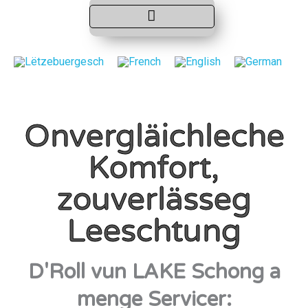
Onvergläichleche
Komfort,
zouverlässeg
Leeschtung
D'Roll vun LAKE Schong a
menge Servicer: