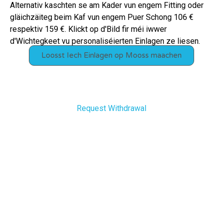
Alternativ kaschten se am Kader vun engem Fitting oder
gläichzäiteg beim Kaf vun engem Puer Schong 106 €
respektiv 159 €. Klickt op d'Bild fir méi iwwer
d'Wichtegkeet vu personaliséierten Einlagen ze liesen.
Loosst Iech Einlagen op Mooss maachen
Request Withdrawal