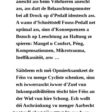
anescht ass beim Vëlofueren anescht
ass, ass datt de Belaaschtungsmuster
bei all Drock op d’Pedall identesch ass.
A wann d’Schnëttstell Fouss-Pedall net
optimal ass, sinn d’Konsequenzen a
Bezuch op Leeschtung an Haltung ze
spieren: Mangel u Confort, Péng,
Kompensatiounen, Mikrotrauma,
Ineffikassitéit, asw …
Säitdeem ech méi Opmierksamkeet de
Féiss vu menge Cycliste schenken, sinn
ech iwwerrascht iwwer d’Zuel vun
Inkompatibilitéiten tëscht hire Féiss an
der Wiel vun hire Schong. Ech wollt
déi Aschränkung vu menger Aarbecht