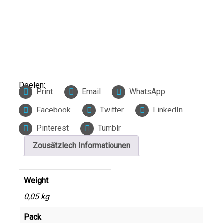
Deelen:
Print
Email
WhatsApp
Facebook
Twitter
LinkedIn
Pinterest
Tumblr
Zousätzlech Informatiounen
Weight
0,05 kg
Pack