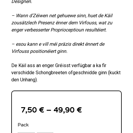
Designen.
– Wann d’Zéiwen net gehuewe sinn, huet de Käil
zousätzlech Presenz ënner dem Virfouss, wat zu
enger verbesserter Proprioceptioun resultéiert.
– esou kann e vill méi präzis direkt ënnert de
Virfouss positionéiert ginn.
De Käil ass an enger Gréisst verfügbar a ka fir
verschidde Schongbreeten ofgeschnidde ginn (kuckt
den Unhang).
7,50
€
–
49,90
€
Pack