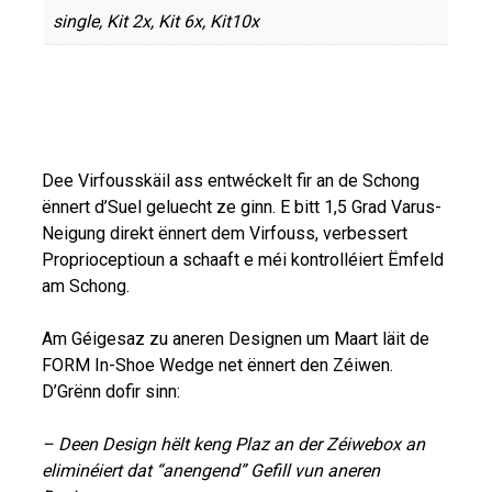
single, Kit 2x, Kit 6x, Kit10x
Dee Virfousskäil ass entwéckelt fir an de Schong
ënnert d’Suel geluecht ze ginn. E bitt 1,5 Grad Varus-
Neigung direkt ënnert dem Virfouss, verbessert
Proprioceptioun a schaaft e méi kontrolléiert Ëmfeld
am Schong.
Am Géigesaz zu aneren Designen um Maart läit de
FORM In-Shoe Wedge net ënnert den Zéiwen.
D’Grënn dofir sinn:
– Deen Design hëlt keng Plaz an der Zéiwebox an
eliminéiert dat “anengend” Gefill vun aneren