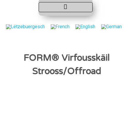
FORM® Virfousskäil
Strooss/Offroad