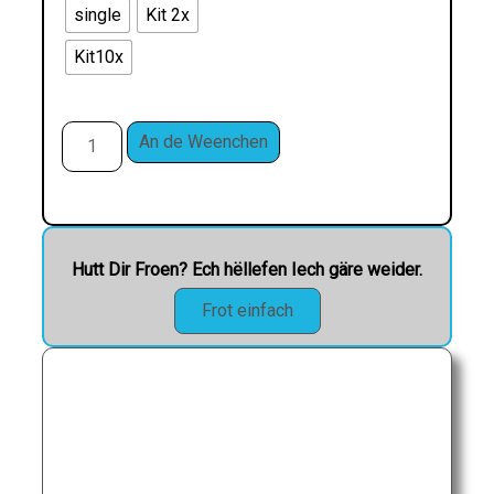
single
Kit 2x
Kit10x
An de Weenchen
Hutt Dir Froen? Ech hëllefen Iech gäre weider.
Frot einfach