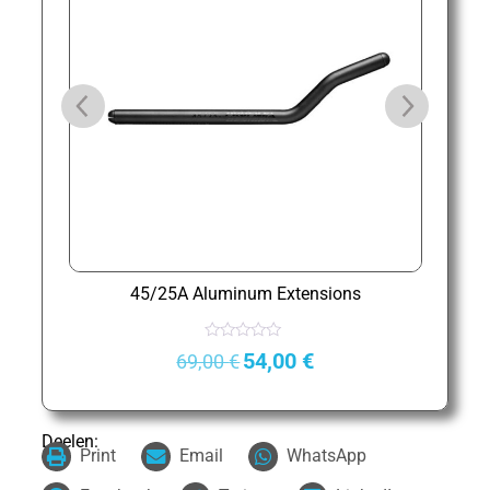
tr
45/25A Aluminum Extensions
R
54,00
€
69,00
€
a
t
e
d
0
o
Deelen:
u
Print
Email
WhatsApp
t
o