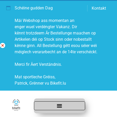
Schéine gudden Dag
Kontakt
Mäi Webshop ass momentan an
enger wuel verdéngter Vakanz. Dir
kënnt trotzdeem Är Bestellunge maachen op
Artikelen déi op Stock sinn oder nobestallt
kënne ginn. All Bestellung gëtt esou séier wéi
Di
méiglech verararbecht an de 14te verschéckt.
s
mi
Merci fir Äert Verständnis.
ss
Mat sportleche Gréiss,
Patrick, Grënner vu Bikefit.lu