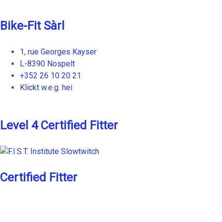
Bike-Fit Sàrl
1, rue Georges Kayser
L-8390 Nospelt
+352 26 10 20 21
Klickt w.e.g. hei
Level 4 Certified Fitter
Certified Fitter