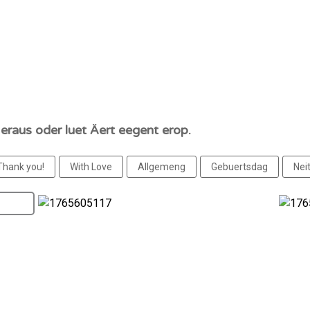
 eraus oder luet Äert eegent erop.
Thank you!
With Love
Allgemeng
Gebuertsdag
Nei