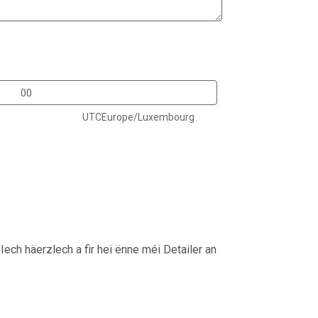
UTCEurope/Luxembourg
ech häerzlech a fir hei ënne méi Detailer an