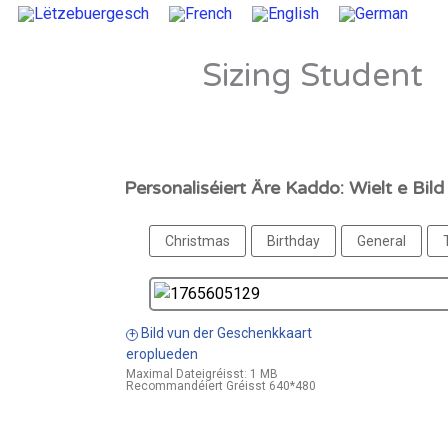
Sizing Student
Personaliséiert Äre Kaddo: Wielt e Bild
Christmas
Birthday
General
Bild vun der Geschenkkaart
+
eroplueden
Maximal Dateigréisst: 1 MB
Recommandéiert Gréisst 640*480