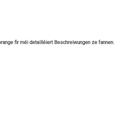
prange fir méi detailléiert Beschreiwungen ze fannen.