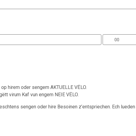
e op hirem oder sengem AKTUELLE VËLO.
gëtt virum Kaf vun engem NEIE VËLO.
eschtens sengen oder hire Besoinen z’entspriechen. Ech lueden I