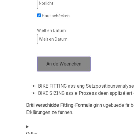
Haut schécken
Wielt en Datum
An de Weenchen
BIKE FITTING ass eng Sëtzpositiounsanalys
BIKE SIZING ass e Prozess deen applizéiert 
Dräi verschidde Fitting-Formule
ginn ugebuede fir b
Erklärungen ze fannen.
Ortho