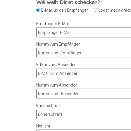
Wéi wëllt Dir et schécken?
E-Mail un den Empfänger
Loost mech dréc
Empfänger E-Mail
Numm vum Empfänger
E-Mail vum Absender
Numm vum Absender
Ënnerschrëft
Noriicht