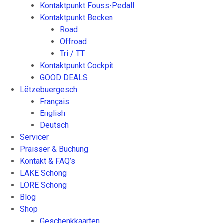
Kontaktpunkt Fouss-Pedall
Kontaktpunkt Becken
Road
Offroad
Tri / TT
Kontaktpunkt Cockpit
GOOD DEALS
Lëtzebuergesch
Français
English
Deutsch
Servicer
Präisser & Buchung
Kontakt & FAQ’s
LAKE Schong
LORE Schong
Blog
Shop
Geschenkkaarten