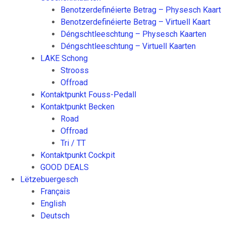
Benotzerdefinéierte Betrag – Physesch Kaart
Benotzerdefinéierte Betrag – Virtuell Kaart
Déngschtleeschtung – Physesch Kaarten
Déngschtleeschtung – Virtuell Kaarten
LAKE Schong
Strooss
Offroad
Kontaktpunkt Fouss-Pedall
Kontaktpunkt Becken
Road
Offroad
Tri / TT
Kontaktpunkt Cockpit
GOOD DEALS
Lëtzebuergesch
Français
English
Deutsch