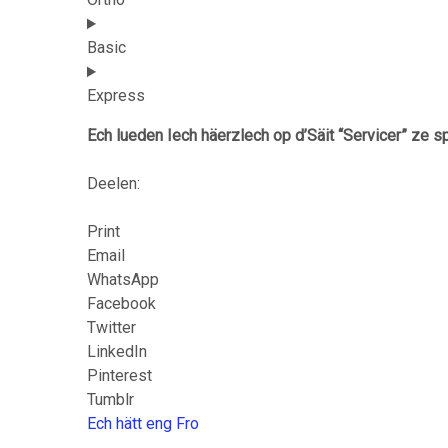
Basic
Express
Ech lueden Iech häerzlech op d’Säit “Servicer” ze s
Deelen:
Print
Email
WhatsApp
Facebook
Twitter
LinkedIn
Pinterest
Tumblr
Ech hätt eng Fro