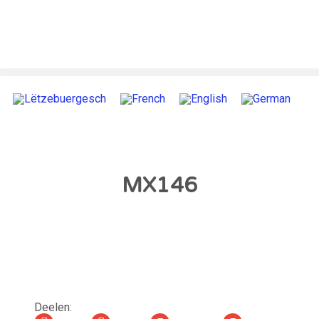
MX146
Deelen: