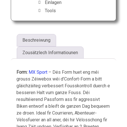
Einlagen
Tools
Beschreiwung
Zousätzlech Informatiounen
Form:
MX Sport
– Dës Form huet eng méi
grouss Zéiwebox wéi d’Confort-Form a bitt
gläichzäiteg verbessert Fousskontroll duerch e
besseren Halt vum ganze Fouss. Déi
resultéierend Passform ass fir aggressivt
Biken entworf a bleift de ganzen Dag bequeem
ze droen. Ideal fir Courrieren, Abenteuer-
Vëlosfuerer an all aner, déi hir Vëlosschong fir
laang Zäit undoen. Verfügbar an 2 Breeten.