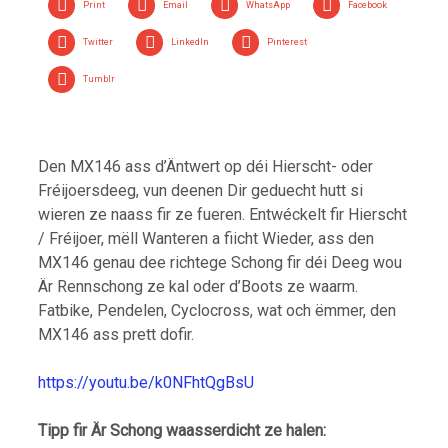
Print
Email
WhatsApp
Facebook
Twitter
LinkedIn
Pinterest
Tumblr
Den MX146 ass d’Äntwert op déi Hierscht- oder
Fréijoersdeeg, vun deenen Dir geduecht hutt si
wieren ze naass fir ze fueren. Entwéckelt fir Hierscht
/ Fréijoer, mëll Wanteren a fiicht Wieder, ass den
MX146 genau dee richtege Schong fir déi Deeg wou
Är Rennschong ze kal oder d’Boots ze waarm.
Fatbike, Pendelen, Cyclocross, wat och ëmmer, den
MX146 ass prett dofir.
https://youtu.be/k0NFhtQgBsU
Tipp fir Är Schong waasserdicht ze halen: