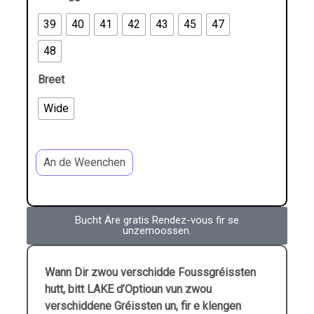
39
40
41
42
43
45
47
48
Breet
Wide
An de Weenchen
Bucht Äre gratis Rendez-vous fir se
unzemoossen.
Wann Dir zwou verschidde Foussgréissten
hutt, bitt LAKE d’Optioun vun zwou
verschiddene Gréissten un, fir e klengen