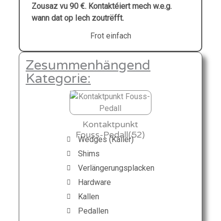
Zousaz vu 90 €. Kontaktéiert mech w.e.g.
wann dat op Iech zoutrëfft.
Frot einfach
Zesummenhängend
Kategorie:
Kontaktpunkt
Fouss-Pedall(52)
Wedges (Käiler)
Shims
Verlängerungsplacken
Hardware
Kallen
Pedallen