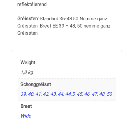
reflektéierend.
Gréissten:
Standard 36-48.50 Nëmme ganz
Gréissten. Breet EE 39 – 48; 50 nëmme ganz
Gréissten.
Weight
1,8 kg
Schonggréisst
39
,
40
,
41
,
42
,
43
,
44
,
44.5
,
45
,
46
,
47
,
48
,
50
Breet
Wide