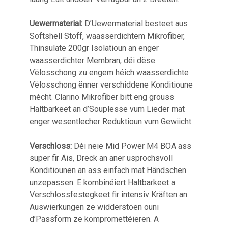
Uewermaterial:
D’Uewermaterial besteet aus
Softshell Stoff, waasserdichtem Mikrofiber,
Thinsulate 200gr Isolatioun an enger
waasserdichter Membran, déi dëse
Vëlosschong zu engem héich waasserdichte
Vëlosschong ënner verschiddene Konditioune
mécht. Clarino Mikrofiber bitt eng grouss
Haltbarkeet an d’Souplesse vum Lieder mat
enger wesentlecher Reduktioun vum Gewiicht.
Verschloss:
Déi neie Mid Power M4 BOA ass
super fir Äis, Dreck an aner usprochsvoll
Konditiounen an ass einfach mat Händschen
unzepassen. E kombinéiert Haltbarkeet a
Verschlossfestegkeet fir intensiv Kräften an
Auswierkungen ze widderstoen ouni
d’Passform ze kompromettéieren. A