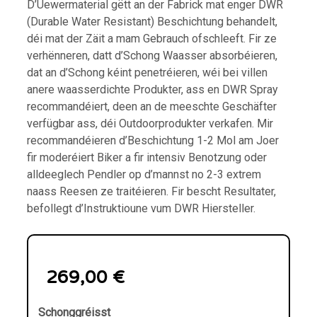
D’Uewermaterial gëtt an der Fabrick mat enger DWR
(Durable Water Resistant) Beschichtung behandelt,
déi mat der Zäit a mam Gebrauch ofschleeft. Fir ze
verhënneren, datt d’Schong Waasser absorbéieren,
dat an d’Schong kéint penetréieren, wéi bei villen
anere waasserdichte Produkter, ass en DWR Spray
recommandéiert, deen an de meeschte Geschäfter
verfügbar ass, déi Outdoorprodukter verkafen. Mir
recommandéieren d’Beschichtung 1-2 Mol am Joer
fir moderéiert Biker a fir intensiv Benotzung oder
alldeeglech Pendler op d’mannst no 2-3 extrem
naass Reesen ze traitéieren. Fir bescht Resultater,
befollegt d’Instruktioune vum DWR Hiersteller.
269,00
€
Schonggréisst