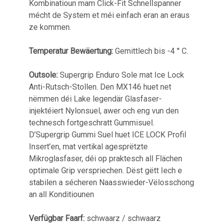
Kombinatioun mam Click-Fit Schnellspanner
mécht de System et méi einfach eran an eraus
ze kommen.
Temperatur Bewäertung:
Gemittlech bis -4 ° C.
Outsole:
Supergrip Enduro Sole mat Ice Lock
Anti-Rutsch-Stollen. Den MX146 huet net
nëmmen déi Lake legendär Glasfaser-
injektéiert Nylonsuel, awer och eng vun den
technesch fortgeschratt Gummisuel.
D’Supergrip Gummi Suel huet ICE LOCK Profil
Insert’en, mat vertikal agesprëtzte
Mikroglasfaser, déi op praktesch all Flächen
optimale Grip verspriechen. Dëst gëtt Iech e
stabilen a sécheren Naasswieder-Vëlosschong
an all Konditiounen
Verfügbar Faarf:
schwaarz / schwaarz